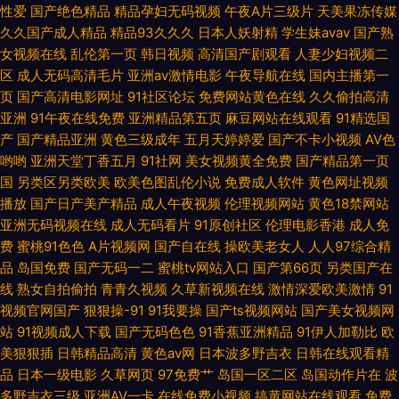
性爱
国产绝色精品
精品孕妇无码视频
午夜A片三级片
天美果冻传媒
A片 av噜噜成人网 精东传媒毛片 日韩影音 91美女色色 国产精品v 欧美午夜
久久国产成人精品
精品93久久久
日本人妖射精
学生妹avav
国产熟
女视频在线
乱伦第一页
韩日视频
高清国产剧观看
人妻少妇视频二
成人色片 亚洲狠狠操网 av天堂电影网 韩国激情网 欧洲高清va 亚洲黄色AU
区
成人无码高清毛片
亚洲av激情电影
午夜导航在线
国内主播第一
页
国产高清电影网址
91社区论坛
免费网站黄色在线
久久偷拍高清
亚洲
91午夜在线免费
亚洲精品第五页
麻豆网站在线观看
91精选国
福利姬网站免费看 欧美人视频 性欧美第二页 www人妻人操 久草福利站 少
产
国产精品亚洲
黄色三级成年
五月天婷婷爱
国产不卡小视频
AV色
哟哟
亚洲天堂丁香五月
91社网
美女视频黄全免费
国产精品第一页
妇性福网 91免费观看视频 福利成人网站导航 欧美操B电影 18网页禁解衣
国
另类区另类欧美
欧美色图乱伦小说
免费成人软件
黄色网址视频
播放
国产日产美产精品
成人午夜视频
伦理视频网站
黄色18禁网站
亚洲无码视频在线
成人无码看片
91原创社区
伦理电影香港
成人免
费
蜜桃91色色
A片视频网
国产自在线
操欧美老女人
人人97综合精
品
岛国免费
国产无码一二
蜜桃tv网站入口
国产第66页
另类国产在
线
熟女自拍偷拍
青青久视频
久草新视频在线
激情深爱欧美激情
91
视频官网国产
狠狠操-91
91我要操
国产ts视频网站
国产美女视频网
站
91视频成人下载
国产无码色色
91香蕉亚洲精品
91伊人加勒比
欧
美狠狠插
日韩精品高清
黄色av网
日本波多野吉衣
日韩在线观看精
品
日本一级电影
久草网页
97免费艹
岛国一区二区
岛国动作片在
波
多野吉衣三级
亚洲AV一卡
在线免费小视频
搞黄网站在线观看
免费