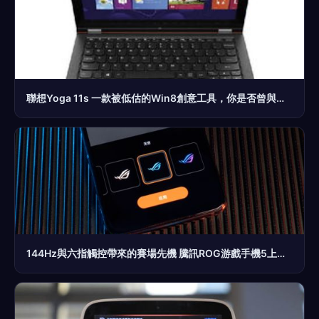
聯想Yoga 11s 一款被低估的Win8創意工具，你是否曾與它不期而遇？
144Hz與六指觸控帶來的賽場先機 騰訊ROG游戲手機5上手評測