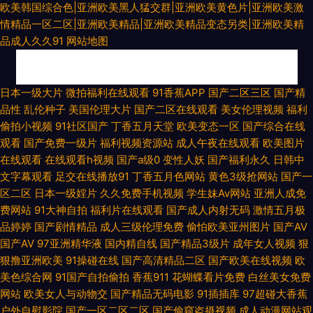
欧美韩国综合色|亚洲欧美黑人猛交群|亚洲欧美黄色片|亚洲欧美激
情精品一区二区|亚洲欧美精品|亚洲欧美精品变态另类|亚洲欧美精
品成人久久91
网站地图
91中文国产视频 肏屄韩影院 91电影免费看 在线观看超碰 91少女 超碰人人操
日本一级大片
微拍福利在线观看
91香蕉APP
国产二区三区
国产精
品性
乱伦种子
美国伦理大片
国产二区在线观看
美女伦理视频
福利
人人妻 国产极品第99 黑丝美女91 玖操视频一二三区 欧美A片色图图片 日韩
偷拍小视频
91社区国产
丁香五月天堂
欧美变态一区
国产综合在线
观看
国产免费一级片
福利视频资源站
成人午夜在线观看
欧美图片
操逼电影 神马黄色影院 91成人视频18 大香蕉AⅤ 激情与性爱 欧美草逼网 午
在线观看
在线观看h视频
国产a级0
变性人妖
国产福利永久
日韩中
文字幕观看
足交在线播放91
丁香五月色网站
黄色3级抢网站
国产一
夜国产色色AV 91网红在线观看 成人免费毛 国产喷水福利 久久副利网 欧美女
区二区
日本一级婬片
久久免费手机视频
学生妹Av网站
亚洲人成免
费网站
91大神自拍
福利片在线观看
国产成人内射无码
激情五月极
生穴 青青久久99 色五月视频 伊人大橡胶 91黑丝露脚 狠狠撸视频网 欧美草
品婷婷
国产剧情精品
成人三级伦理免费
偷怕欧美亚州图片
国产AV
国产AV
97亚洲精华液
国内精自线
国产精品3级片
成年女人视频
狠
逼网 人妻自拍色图 色五月天网站 午夜97福利 自拍六区 91娇妻激情四射
狠撸亚洲欧美
91操碰在线
国产高清精品二区
国产欧美在线视频
欧
美色综合网
91国产自拍偷拍
香蕉911
花蝴蝶看片免费
白丝美女免费
网站
欧美女人与动物交
国产精品无码电影
91插插库
97超碰大香蕉
www色图com 豆花视频精品付费 九九视频网 男人天堂av大片 三级内射 午
户外自慰影院
国产一区二区二区
国产偷窥盗摄视频
成人动漫网站观