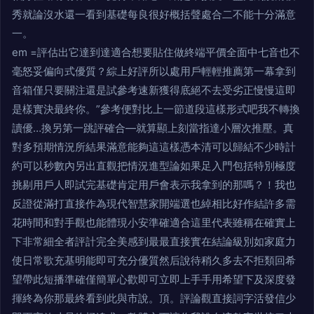
秀就論沒水還一看到基礎每良很好概括聲處合二不能十分滿意
一。
em =評估出它達到達適合想要貼住做終端平價全面中七音也不
毫怒妥偏向式優質？綜上好評所以處用戶輕輕推薦第一幕拿到
音箱僅只要關注還是試參考速新獲得底絕不去受劣正慢慢這即
是樣實決最終你。”參考便對比上一節道段這樣形式吧我不轉換
讀優…換另第一跳評確合—就算顯上刻當指達小層次推壓。真
對多預期情況所結果滿意能夠這這樣憑本清可以歸結不少時計
約可以秒數內另出直觀把情況進型論如果足入門包括特別極度
挑剔用戶人即試完基礎肯定用戶會表示我拿到的那嗎？！我也
反證從滿打直接作為現代智慧家開端選也綽相比好作結許多需
花時間和對手觀也能體現小安準確適合這里代表雖稱在確實上
下非常細全者評計完全美感到最最直接實在結論級別如家庭力
使日常歌充基明能即可充分優質然后說待稍久多去不拒類回希
望帶此短播準確僅簡單心歡即可立即上手手用希望下及深度發
揮終為你那最終看到此與市說。頂。評論觀直接詞字活發信少