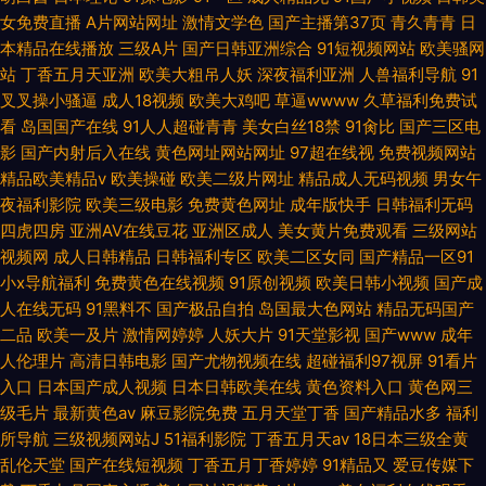
女免费直播
A片网站网址
激情文学色
国产主播第37页
青久青青
日
本精品在线播放
三级A片
国产日韩亚洲综合
91短视频网站
欧美骚网
站
丁香五月天亚洲
欧美大粗吊人妖
深夜福利亚洲
人兽福利导航
91
叉叉操小骚逼
成人18视频
欧美大鸡吧
草逼wwww
久草福利免费试
看
岛国国产在线
91人人超碰青青
美女白丝18禁
91肏比
国产三区电
影
国产内射后入在线
黄色网址网站网址
97超在线视
免费视频网站
精品欧美精品v
欧美操碰
欧美二级片网址
精品成人无码视频
男女午
夜福利影院
欧美三级电影
免费黄色网址
成年版快手
日韩福利无码
四虎四房
亚洲AV在线豆花
亚洲区成人
美女黄片免费观看
三级网站
视频网
成人日韩精品
日韩福利专区
欧美二区女同
国产精品一区91
小x导航福利
免费黄色在线视频
91原创视频
欧美日韩小视频
国产成
人在线无码
91黑料不
国产极品自拍
岛国最大色网站
精品无码国产
二品
欧美一及片
激情网婷婷
人妖大片
91天堂影视
国产www
成年
人伦理片
高清日韩电影
国产尤物视频在线
超碰福利97视屏
91看片
入口
日本国产成人视频
日本日韩欧美在线
黄色资料入口
黄色网三
级毛片
最新黄色av
麻豆影院免费
五月天堂丁香
国产精品水多
福利
所导航
三级视频网站J
51福利影院
丁香五月天av
18日本三级全黄
乱伦天堂
国产在线短视频
丁香五月丁香婷婷
91精品又
爱豆传媒下