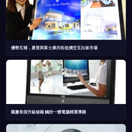
優勢互補，夏普與富士康共拓低價交互白板市場
國慶長假升級秘籍 觸控一體電腦精選導購