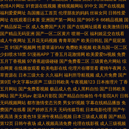
色情A片网扯
91资源在线视频
蜜桃视频网站
91中文
国产在线视频
福利爱爱网址
岛国搬运工首页
伦理朋友的妈妈
丝袜女同
日韩性爱
网址
在线观看日本黄
亚洲国产第一网站
国产99不卡
66精品视频
国
产精品探花一区
成人免费国产大片
国产在线网址观看
欧美激情日韩
国产精品无码亚洲
国产一区二区黄片
喷潮一区
福利姬足交在线看
成人午夜网址
五月花无码视频
青青草国产
欧美日韩乱
国产屁屁第
一页
91国产视频网
性爱草逼91AV
免费欧美视频
欧美岛国一区二区
少妇喷水18禁
51漫画APP
丁香五月花激情网
欧美爱爱tv视频
免费
五月丁香视频
97香蕉超级碰碰
国产免费看二区
三级黄色片网站
综
合网黄
在线播放观看
欧美电影在线
伦理片在哪里看
蜜桃午夜网
久
草资源在
日本三级大全
久久福利
福利所导航视频
成人片免费
国产
第9页
中文字幕bt原声
三级日韩欧美
午夜视频123
日本推理片
丁香
五月网站
国产免费看视频
极品成人色
成人黑料自拍
国产日韩欧美
网站
国产无码av
老湿A片影院
国产精品自拍偷拍
牛牛影院A片
日韩
无码视频网站
都市激情变态另类
男女91视频
字幕在线精品播放
免
费国产在线看
国产婷婷五月天
无码传媒导航
日本电影伦理
国产午
夜高清
美女黄色18
亚洲午夜精品视频
日本三级成人观看
国产精品
第12页
日韩午夜场
成人视频高清免费
伦理在线影视
成人三级视频