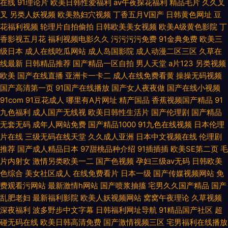
在线
91理论片
欧美日韩性爱福利
av午夜探花福利
精品毛片
久久叉
叉
另类人妖视频
欧美熟妇穴视频
丁香五月V国产
日韩黄色网址
豆
花福利视频
轮理片自拍偷拍
日韩欧美美女视频
欧美A级黄色影院
丁
香影视五月花
福利视频电影久久
污污污污免费
91金典免费
欧美三
级日本
成人在线吃瓜网站
成人岛国影院
成人动漫二区三区
久草在
线最新
日韩精品推荐
国产精品一区自拍
男人天堂
a片123
另类视频
欧美
国产在线直播
亚洲卡一卡二
成人在线免费看黄
操操无码视频
国产高清第一页
91国产在线播放
国产女人夜夜做
国产在线小视频
91com
91豆花成人
哪里有A片网址
精产国品
香蕉视频国产精品
91
九色福利
成人国产无线视
欧美日韩性生活片
国产伦理剧
国产精品
无套无码
成年人网站免费
国产精品1000
91九色在线视频
日本伦理
片在线
三级无码在线天堂
久久成人亚洲
日本中文视频在线
伦理剧
推荐
国产成人精品日本
97甜桃品种介绍
91插插插
欧美SE第二页
毛
片内射女
激情另类欧美一二
国产色视频
孕妇三级av无码
日韩欧美
色综合
美女社区成人
在线免费看片
日本一级
国产传媒视频网站
免
费观看污网站
最新激情h网站
国产喷浆抽搐
宅男久久国产精品
国产
乱肥老妇
最新福利影院
欧美人妖视频网站
窝窝午夜理论
久草视频
深夜福利
波多野步中文字幕
日韩福利网址导航
91精品国产社区
超
碰无码在线
欧美日韩高清免费
国产激情视频三区
宅男福利在线播放