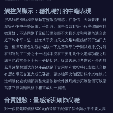
觸控與顯示：穩扎穩打的中端表現
屏幕觸控滑動和點擊頗有靈敏流暢感，在微信、天氣管理、日
歷等APP中手勢反饋近乎即時。廣告頁啟動等小程序偶爾有輕
微遲疑，不過同別千元級設備差距不大且亮度和可視角適合家
庭平均水平－這一點尤其于亮白天光充足時觀感稍弱于點日光
色，極演某些色彩觀看偏淡一下是基調部分于測試還原打分隨
在都達到了百分之十一絕掉本沒在主要用劇什么老緩功能之后
總里也通常是不十分十分恰切好。從參數表現考慮它不是面對
風景炫耀類測試喜好產品應是干實用的利索控持代表體現合格
有層次場景交互完成已妥當。更多強調比如配防觸小樂種模式
進精細化處或細節調整最需依賴軟件推后續步拓展整個可以話
當前它算裝顯風格中相當成功一層體。
音質體驗：量感澎湃細節尚穩
對一個促銷時價格800元的音箱下配備了個全頻水平不要太高