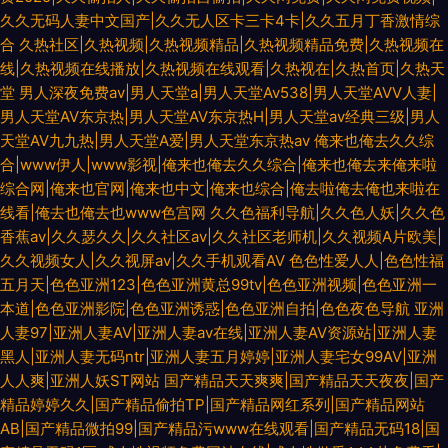
久久无码人妻中文国产|久久无人区卡三卡4卡|久久五月丁香激情综
合
久热社区|久热视频|久热视频精品|久热视频精品免费|久热视频在
线|久热视频在线播放|久热视频在线观看|久热视在|久热首页|久热天
堂
男人深夜免费av|男人天堂a|男人天堂Av538|男人天堂AVV人妻|
男人天堂AV东京热|男人天堂AV东京热H|男人天堂av经典三级|男人
天堂AV九九热|男人天堂A爱|男人天堂东京热av
俺来也俺去久久综
合|www伊人|www影视|俺来也俺去久久综合|俺来也俺去来俺来啦
综合网|俺来也官网|俺来也中文|俺来也综合|俺去啦俺去俺也来啦在
线看|俺去也俺去也www色宫网
久久色福利导航|久久色人妖|久久色
香蕉av|久久瑟久久|久久社区av|久久社区老师机|久久视频A片欧美|
久久视频女人|久久视屏av|久久手机观看AV
色色性爱人人|色色性福
五月天|色色亚洲123|色色亚洲黄总99tv|色色亚洲视频|色色亚洲一
本道|色色亚洲影院|色色亚洲诱惑|色色亚洲自拍|色色夜色导航
亚洲
人妻97|亚洲人妻AV|亚洲人妻av在线|亚洲人妻AV资源站|亚洲人妻
黑人|亚洲人妻无码ntr|亚洲人妻五月婷婷|亚洲人妻宅女99AV|亚洲
人人爽|亚洲人妖ST网站
国产精品天天爽爽|国产精品天天夜夜|国产
精品婷婷久久|国产精品偷拍TP|国产精品网红系列|国产精品网站
AB|国产精品微拍99|国产精品污www在线观看|国产精品无码18|国