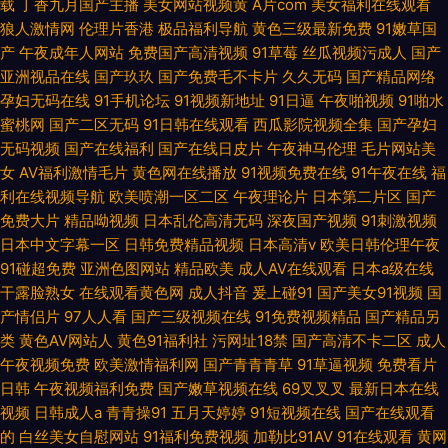
载
丁香九月国产主播
美女网站视频黄
A片com
美女福利在线观看
狼人激情网
伦理片香港
极品福利导航
黄色三级最新免费
91嫩草国
产
午夜成年人网站
免费国产高清视频
91草莓
丝瓜视频污成人
国产
亚洲视品在线
国产玖玖
国产免费毛不卡片
久久无码
国产精品网络
孕妇无码在线
91手机论坛
91视频新地址
91日逼
午夜啪视频
91啪水
蜜桃网
国产二区无码
91日韩在线观看
西瓜影院视频全集
国产孕妇
无码视频
国产在线福利
国产在线日皮片
午夜神马伦理
毛片网站美
女
AV福利激情毛片
黄色网在线播放
91视频免费在线
91午夜在线
福
利在线视频导航
欧美喷潮一区二区
午夜理论片
日本第二片区
国产
免费大片
精品呦视频
日本乱伦高清无码
深夜国产视频
91刺激视频
日本中文字幕一区
日韩免费精品视频
日本高清v
欧美日韩伦理午夜
91碰超免费
亚洲色图网站
精品欧美
成人AV在线观看
日本a级在线
干露脸熟女
在线观看黄色网
成人抖音
爰上碰91
国产美女91视频
国
产情侣片
97人人看
国产三级视频在线
91免费视频精品
国产精品另
类
黄色AV网站人
黄色91福利社
污网址18禁
国产高清不卡二区
成人
午夜视频免费
欧美激情福利网
国产青青青草
91草逼视频
免费看片
日韩
午夜视频福利免费
国产嫩草视频在线
69叉叉叉
最新日本在线
视频
日韩成人a
青青操91
五月天婷婷
91短视频在线
国产在线观看
的
白丝美女自慰网站
91福利免费视频
加勒比91AV
91在线观看
黄网