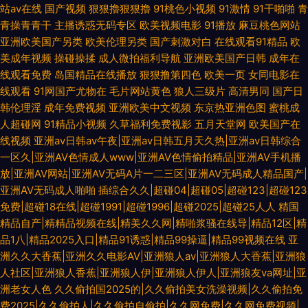
站av在线
国产视频
狠狠擼狠狠擼
91桃色小视频
91激情
91干啪啪
青
青操青青干
主播诱惑无码专区
欧美视频电影
91播放
麻豆桃色网站
亚洲欧美国产另类
欧美伦理另类
国产刺激对白
在线观看91精品
欧
美成年视频
操碰操揉
成人微拍福利导航
亚洲欧美国产日韩
成年在
线观看免费
岛国精品在线播放
狠狠撸第四色
欧美一页
女同电影在
线观看
91网国产尤物在
毛片网站黄色
狼人三级片
高清男同
国产日
韩伦理淫
成年免费视频
亚洲欧美中文视频
东京热亚洲色图
蜜桃成
人超碰网
91精品小视频
久草福利免费视影
五月天堂网
欧美国产在
线视频
亚洲av日韩av午夜|亚洲av日韩五月天久热|亚洲av日韩综合
一区久|亚洲AV色情成人www|亚洲AV色情偷拍精品|亚洲AV手机播
放|亚洲AV网站|亚洲AV无码A片一二三区|亚洲AV无码成人精品国产|
亚洲AV无码成人啪啪
插综合久久|超碰04|超碰05|超碰123|超碰123
免费|超碰18在线|超碰1991|超碰1996|超碰2025|超碰25人人
精国
精品自产|精精品视频在线|精美久久网|精啪浆骚在线导|精品12区|精
品1八|精品2025入口|精品91诱惑|精品99操逼|精品99视频在线
亚
洲久久大香蕉|亚洲久久电影AV|亚洲狼人av|亚洲狼人大香蕉|亚洲狼
人社区|亚洲狼人香蕉|亚洲狼人伊|亚洲狼人伊人|亚洲狼友va网址|亚
洲老女人色
久久偷拍国2025的|久久偷拍美女洗澡视频|久久偷拍免
费2025|久久偷拍人|久久偷拍自偷拍|久久网免费|久久网免费视频|