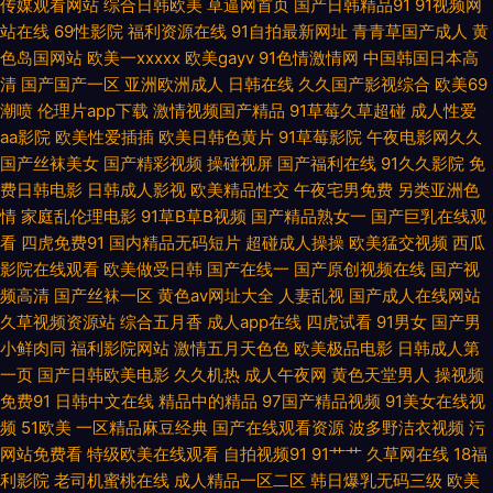
传媒观看网站
综合日韩欧美
草逼网首页
国产日韩精品91
91视频网
91偷拍探花网站 精东A级 免费的av网站 殴美系列一区 五月天色婷姐 91夫妻
站在线
69性影院
福利资源在线
91自拍最新网址
青青草国产成人
黄
色岛国网站
欧美一xxxxx
欧美gayv
91色情激情网
中国韩国日本高
小视频 99热这里有精品 丁香五月手机综合 精品国产一二三 欧美成人第二页
清
国产国产一区
亚洲欧洲成人
日韩在线
久久国产影视综合
欧美69
潮喷
伦理片app下载
激情视频国产精品
91草莓久草超碰
成人性爱
aa影院
欧美性爱插插
欧美日韩色黄片
91草莓影院
午夜电影网久久
日本不卡视屏 熟妇视频91 一区一区精华液 超碰91干干 午夜看片 91探花在线
国产丝袜美女
国产精彩视频
操碰视屏
国产福利在线
91久久影院
免
费日韩电影
日韩成人影视
欧美精品性交
午夜宅男免费
另类亚洲色
吃瓜 肏屄麻豆 黄色网子 欧美a四级片 日韩一a 亚洲色色影院 91久久豆花 AV
情
家庭乱伦理电影
91草B草B视频
国产精品熟女一
国产巨乳在线观
看
四虎免费91
国内精品无码短片
超碰成人操操
欧美猛交视频
西瓜
综合伦理 国产ts系列 九一美女视频 欧美激情18 日本色图欧美色图 亚洲福利
影院在线观看
欧美做受日韩
国产在线一
国产原创视频在线
国产视
频高清
国产丝袜一区
黄色av网址大全
人妻乱视
国产成人在线网站
喷水 91视频免费网址 亚洲日本视频 国产另类TS高潮 蜜臀性爱 色色五月天
久草视频资源站
综合五月香
成人app在线
四虎试看
91男女
国产男
小鲜肉同
福利影院网站
激情五月天色色
欧美极品电影
日韩成人第
网站 在线电影av 91在线视频国 国产视频观看网站 麻豆www 熟妇国产免费
一页
国产日韩欧美电影
久久机热
成人午夜网
黄色天堂男人
操视频
免费91
日韩中文在线
精品中的精品
97国产精品视频
91美女在线视
一区 亚洲成人自拍网 97在线免费视频 国产写真在线视频 蜜臀91视频 午夜激
频
51欧美
一区精品麻豆经典
国产在线观看资源
波多野洁衣视频
污
网站免费看
特级欧美在线观看
自拍视频91
91艹艹
久草网在线
18福
情黄色 51偷拍视频 99热国品 国产AV自拍网 蜜桃视频在现观看 日韩福利网
利影院
老司机蜜桃在线
成人精品一区二区
韩日爆乳无码三级
欧美