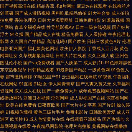
国产视频高清在线
精品香蕉
求a片网址
麻豆tv在线观看
在线撸丝片
美女强网址 三级片播放器 91国产黑丝短片 超碰香蕉99 韩日日精 日韩成人网
91草碰
国产成人激情视频
黑料吃瓜精品偷拍
91大神合集
成人拍拍
拍免费
香港伦理剧
日韩大片观看网址
日韩免费电影
91羞羞视频
国
址 中文三级AV在线 www五月激情 海角传媒91黑料 欧美精品区 熟妇人妻一
产网站
青草全福视在线
性导航影视AV
日本一级在线视频
国产好片
浮力
91久操
国产精品成人在线
精品免费看
人人看操碰
午夜伦理电
区二区 日本岛国片 成人伊人性爱网 久久性交网 少妇福利导航 91超碰在线人
影网
久久国自产拍精品
高清乱码0
国产欧美
日韩三级黄色A片
伦理
电影亚洲国产
福利姬黄色网址
欧美伊人影院
丁香成人五月花
黄色
人 成人色福利导航 黄色小片8848 欧美日韩AR 四虎激情 91国精产 超碰人妻
网网址女
久草视频最新网址
日韩大片在线看
久久亚洲人成
亚州色
图乱伦小说
国产va免费观看
国产人妖第二
成人影片h
91色婷婷瑟色
人人上 激情综合淫 日本淫网5 在线观看污视频 91n女在线 成人免费 极品女
东京热狠狠草
日韩精品观看
91最新国产精品
一级黄色网
91色色人
妻
都市激情婷婷
91精品国产91
云涩福利在线导航
91视色
午夜福利
神内射 日本A∨电影网站 自拍69 波多野一区 狠狠操导航 欧美人妖丝袜 婷婷
在线网站
91直播
91处女
伊人网青青草
国产又爽又黄又无
久草福利
资源网
东方成人在线
国产一级免费大片
成年免费视频网站
国产在
五月天色网 91新视频网站 国产V性交 久热伊人 日韩成人剧场 亚洲影院老司
线播放网站
亚洲日本视频
淫淫网网
成人影视国产在线
深夜福利网
址
欧美在线免费看
日夜夜欧美
国产大片中文字幕
国产片91
操久婷
机 97影院亚 国产福利草草 另类欧美日韩国产 国产在线观看亚毛 最新3p国
婷
91视频你懂得
黄色三级片毛片
免费电影片
日韩欧美爱爱
成人亚
洲区
欧美性16
成人色情黄片在线
在线观看亚洲精品
国产热综合
久
草网视频在线看
午夜精品网影院
伦理片完整版
黄视网站在线播放
产 成人网视频 免费看p 丝袜美腿性交 91福利社 福利AV在线 久久香蕉网址