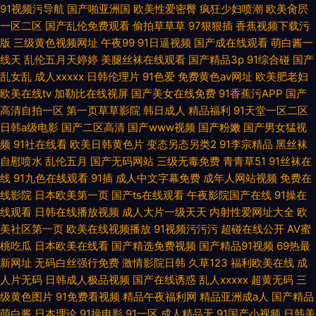
91视频污导航
国产啪亚洲国
欧美性爱密臀
疯狂少妇喷潮
欧美肏屄
一区二区
国产乱伦免费观看
偷拍草草草
97狠狠插
香蕉视频下载污
版
三级黄色视频网址
午夜99
91日逼视频
国产成在线观看
萌白酱一
线天
乱伦五月天婷婷
美腿丝袜在线观看
国产精品3p
91综合碰
国产
乱女乱
成人xxxxx
日韩伦理片
91色爱
免费黄色av网址
欧美肥老妇
欧美在线tv
加勒比在线视屏
国产美女在线免费
91香蕉污APP
国产
高清自拍一区
第一页草草影院
韩日成人
精品福利
91天堂一区二区
日韩a级电影
国产二区高清
国产www视频
国产粉嫩
国产男女猛视
频
91社在线看
欧美日韩黄色片
变态另态另类2
91李宗精品
黑丝袜
自慰喷水
乱伦五月
国产无码网站
三级无毒免费
青青草51
91丝袜在
线
91九色在线观看
91插
成人中文字幕免费
成年人网站视频
免费在
线影院
日本欧美第一页
国产ts在线观看
午夜影院国产在线
91操在
线观看
日韩在线播放视频
成人大片一级天天
内射性爱网址大全
欧
美社区第一页
欧美在线视频播放
91视频污污污
超碰在线公开
AV蜜
桃吃瓜
日本欧美在线看
国产精选免费视频
国产精品91视频
69热最
新网址
无码白丝强行免费
激情影院日韩
久草123
福利欧美在线
成
人片无码
日韩成人极品视频
国产在线诱惑
乱人xxxxx
超黄无码
三
级黄色图片
91免费看视频
精品午夜福利网
精品亚洲成a人
国产精品
萌白酱
日本理论
91操电影
91一区
成人精品无
91国产小视频
日韩美