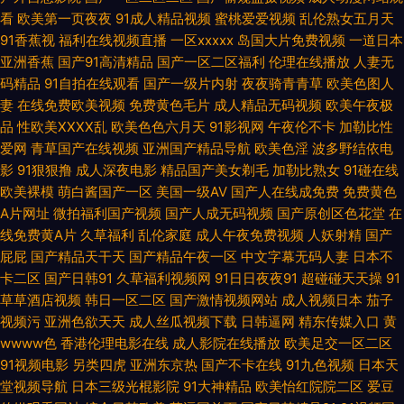
看
欧美第一页夜夜
91成人精品视频
蜜桃爱爱视频
乱伦熟女五月天
夜福利视频偷拍 综合另类首页 91最新视频 超碰熟女人人 国产精品25 久草成
91香蕉视
福利在线视频直播
一区xxxxx
岛国大片免费视频
一道日本
亚洲香蕉
国产91高清精品
国产一区二区福利
伦理在线播放
人妻无
人看片 美女瑟瑟网站 欧洲日韩亚 日韩精品 深夜小视频 亚洲丝袜91视频 中文
码精品
91自拍在线观看
国产一级片内射
夜夜骑青青草
欧美色图人
妻
在线免费欧美视频
免费黄色毛片
成人精品无码视频
欧美午夜极
字幕久荜 99TV污黄 www密桃 成人国产自拍 国产精品wwww 精东黄色视屏
品
性欧美ⅩⅩⅩⅩ乱
欧美色色六月天
91影视网
午夜伦不卡
加勒比性
爱网
青草国产在线视频
亚洲国产精品导航
欧美色淫
波多野结依电
另类激情综合 欧洲操逼艺术 色色人妻超碰 亚洲手机天堂 91n香蕉社 AV音影
影
91狠狠撸
成人深夜电影
精品国产美女剃毛
加勒比熟女
91碰在线
欧美裸模
萌白酱国产一区
美国一级AV
国产人在线成免费
免费黄色
先锋 传媒91伦理视频 国产91网站在线 久久草在线 欧美色图另类图片 天天日
A片网址
微拍福利国产视频
国产人成无码视频
国产原创区色花堂
在
线免费黄A片
久草福利
乱伦家庭
成人午夜免费视频
人妖射精
国产
天天干少妇 影音先锋男潮吹 91资源视频在线 超碰天天插 国产一起色 久久草
屁屁
国产精品天干天
国产精品午夜一区
中文字幕无码人妻
日本不
卡二区
国产日韩91
久草福利视频网
91日日夜夜91
超碰碰天天操
91
资源网 欧美大香蕉三免费 日韩高清无码破解 午夜久久影院 自慰视频在线观
草草酒店视频
韩日一区二区
国产激情视频网站
成人视频日本
茄子
视频污
亚洲色欲天天
成人丝瓜视频下载
日韩逼网
精东传媒入口
黄
看 97色插 成人97 福利社区爱爱 黑丝操av 久草手机在线 蜜桃社一区二区 日
wwww色
香港伦理电影在线
成人影院在线播放
欧美足交一区二区
91视频电影
另类四虎
亚洲东京热
国产不卡在线
91九色视频
日本天
本电影午夜福利 手机亚洲色在线 亚洲色图动漫 最新无毒AV网 97社视频探花
堂视频导航
日本三级光棍影院
91大神精品
欧美怡红院院二区
爱豆