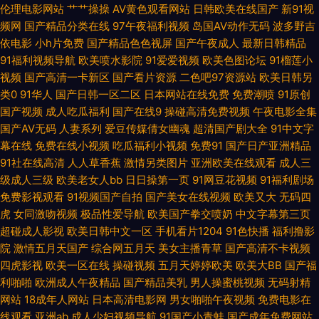
伦理电影网站
艹艹操操
AV黄色观看网站
日韩欧美在线国产
新91视
站 亚洲艹视频 91免费大片 成人另类天堂 韩日欧美三区 男人的天堂红桃 日韩
频网
国产精品分类在线
97午夜福利视频
岛国AV动作无码
波多野吉
依电影
小h片免费
国产精品色色视屏
国产午夜成人
最新日韩精品
伦理在线观看 影音先锋丝袜丝足 欧美亚洲综合TV 91熟女视频 国产超碰 久
91福利视频导航
欧美喷水影院
91爱爱视频
欧美色图论坛
91榴莲小
视频
国产高清一卡新区
国产看片资源
二色吧97资源站
欧美日韩另
久肏屄 日本色视频 亚洲色图自拍 91在线导航 超碰免费97 含羞草影院福利院
类0
91华人
国产日韩一区二区
日本网站在线免费
免费潮喷
91原创
国产视频
成人吃瓜福利
国产在线9
操碰高清免费视频
午夜电影全集
欧美私人激情 婷婷五月天AV 51福利社在线 97色色1 东方AV影库 九一传媒在
国产AV无码
人妻系列
爱豆传媒倩女幽魂
超清国产剧大全
91中文字
幕在线
免费在线小视频
吃瓜福利小视频
免费91
国产日产亚洲精品
线看 欧美群交网 日韩无码社区 亚洲免费黄色网址 99热艹逼 福利姬福利导航
91社在线高清
人人草香蕉
激情另类图片
亚洲欧美在线观看
成人三
级成人三级
欧美老女人bb
日日操第一页
91网豆花视频
91福利剧场
免费影视观看
91视频国产自拍
国产美女在线视频
欧美又大
无码四
超碰在线人人91 人妻香蕉网 午夜福利小电影 91黄色电影院 超碰免费电影 国
虎
女同激吻视频
极品性爱导航
欧美国产拳交喷奶
中文字幕第三页
超碰成人影视
欧美日韩中文一区
手机看片1204
91色快播
福利撸影
产欧美日韩爆草 狼友一区 天堂素人 91黑丝在线观看 www桃色av 国产精品
院
激情五月天国产
综合网五月天
美女主播青草
国产高清不卡视频
四虎影视
欧美一区在线
操碰视频
五月天婷婷欧美
欧美大BB
国产福
视频久久 老师机午夜性爱 人人干人人操人妻 亚洲97色 91双飞在线 超碰在线
利啪啪
欧洲成人午夜精品
国产精品美乳
男人操蜜桃视频
无码射精
网站
18成年人网站
日本高清电影网
男女啪啪午夜视频
免费电影在
37 九九九国产精品 欧美丝袜婷婷 肏屄福利院 玖玖在线精品 伊人加勒比综合
线观看
亚洲ab
成人少妇视频导航
91国产小青蛙
国产成年免费网站