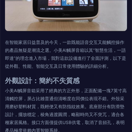
在智能家居日益普及的今天，一款既能語音交互又能觸控操作
的產品無疑是潮流之選。小美AI觸屏音箱以其“智慧生活，一語
即達”的理念進入市場，我對這款設備進行了全面評測，以下是
從外觀、性能、智能交互及日常使用體驗的詳細分析。
外觀設計：簡約不失質感
小美AI觸屏音箱采用了經典的方正外形，正面配備一塊7英寸高
清觸控屏，屏占比雖普通但清晰度在同價位表現不錯。外殼采
用磨砂塑料材質，既輕便又有防指紋效果。底座部分有防滑墊
設計，擺放穩定，棱角過渡圓潤，略顯時尚又不突兀，適合各
種家居風格。接口方面僅提供USB供電，取消了音頻孔，表明
產品極度依賴內置智能系統。