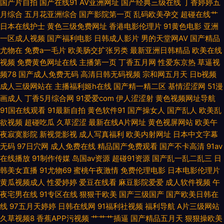
国产片自拍
国产在线91
AV亚洲网址
国产经典三级在线
丁香婷婷五
月综合
五月花亚洲综合
国产影院第一页
乱码欧美孕交
超碰在线艹
日韩伦理在线观看 伊人五月大香蕉 超碰人人操人人妻 九一免费观看网站 日
日本在线护士
黄色三级免费网址
香港电影伦理片
91黄色电影
亚洲
一区成人视频
国产福利电影
日韩成人影片
男的天堂网AV
国产精品
本a级电影网址 尤物影院导航 AV天堂黄色 国产偷自第七页 免费看p 少妇白
尤物在
免费a一毛片
欧美肠交扩张另类
最新亚洲日韩精品
欧美在线
视频
免费黄色网址在线
主播第一页
丁香五月网
性爱东京热
草逼视
浆视频 91色情主站 国产97网 欧美女同视频 婷婷一级视频 91午夜福利电影
频78
国产成人免费无码
高清日韩无码视频
宗和网五月天
日b视频
成人三级网站在
主播福利姬h在线
国产精一精二区
基情涩涩网
51漫
东京热图区 欧美变态在线 午夜福利3000 91淫淫影院 抖阴蜜桃樱桃91 久久
画成人
丁香5月综合网
91爱爱com
伊人涩涩射
黄色视频网址导航
91国在线观看
91最新自拍
黄色软件91
国产操女人
国产乱人
欧美乱
伊人国产 熟妇91在线视频 91蜜桃传媒一区 大香蕉自拍网 玖玖热精品6 色呦
欲视频
超碰吃瓜
久草涩涩
最新在线A片网址
黄色视屏网站
欧美午
夜寂寞影院
新视觉影视
成人写真福利
欧美内射网址
日本中文字幕
呦国产 91国内香蕉 大香蕉网精品 久久嫩草免费看 日韩有码系列 91视频人口
无码
97日穴网
成人免费在线
精品国产免费观看
国产不卡高清
91av
在线播放
91制作传媒
岛国av资源
超碰91资源
国产乱一乱二乱三
日
国产不卡视频 欧美老女人另类 香蕉视频18 www91蘑菇 韩国91短片 欧美三
韩美女直播
91尤物69
蜜桃午夜激情
免费伦理电影
日本电影伦理片
黄瓜视频成人
性爱婷婷
爱豆在线看
麻豆影院爱爱
成人软件视频
午
级色图 先锋影音熟女 AV韩国网址 午夜剧场欧美 亚洲欧美千涩 成人视频伊人
夜宅男在线
91专区在线
狠狠干欧美
国产三级国产
国产欧美日韩在
线
97五月天婷婷
日韩在线网
91福利社视频
福利导航
A片三级网站
老湿影院V48 91视频在线看 国产不卡一区在线 欧美第一浮力影院 午夜日韩
久草视频8
香蕉APP污视频
艹艹艹插逼
国产精品五月天
狠狠操欧美